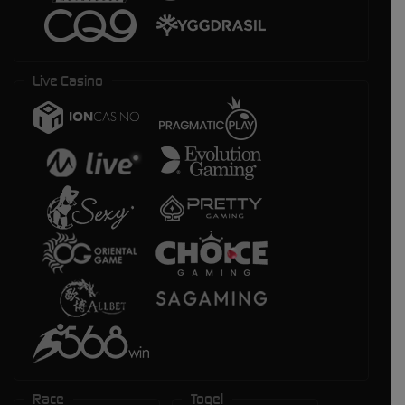
Live Casino
Race
Togel