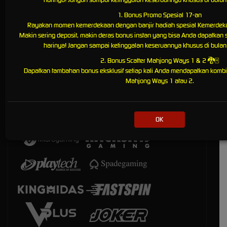
1. Bonus Promo Spesial 17-an
Slots
Rayakan momen kemerdekaan dengan banjir hadiah spesial Kemerdeka
Makin sering deposit, makin deras bonus instan yang bisa Anda dapatkan
harinya! Jangan sampai ketinggalan keseruannya khusus di bulan
2. Bonus Scatter Mahjong Ways 1 & 2 🐉🀄️
Dapatkan tambahan bonus eksklusif setiap kali Anda mendapatkan kombin
Mahjong Ways 1 atau 2.
OK