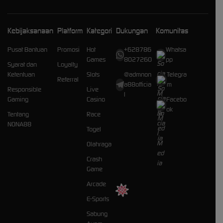
Kebijaksanaan
Platform
Kategori
Dukungan
Komunitas
Pusat Bantuan
Promosi
Hot
+628786
Whatsa
Games
8027260
pp
Syarat dan
Loyalty
Ketentuan
Slots
@admnon
Telegra
Referral
a88officia
m
Responsible
Live
l
Gaming
Casino
Facebo
ok
Tentang
Race
NONA88
Togel
Olahraga
Crash
Game
Arcade
E-Sports
Sabung