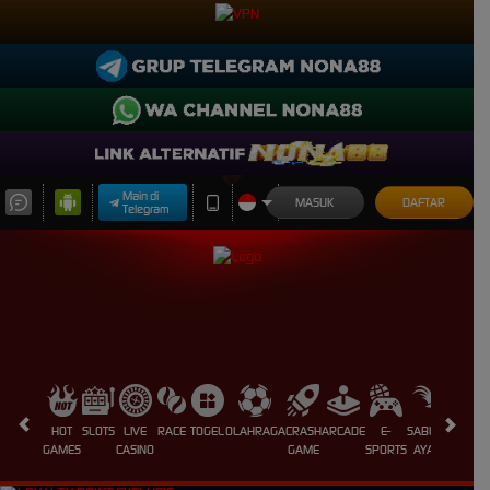
Main di
MASUK
DAFTAR
Telegram
HOT
SLOTS
LIVE
RACE
TOGEL
OLAHRAGA
CRASH
ARCADE
E-
SABUNG
PROMO
GAMES
CASINO
GAME
SPORTS
AYAM