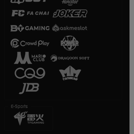
E-Sports