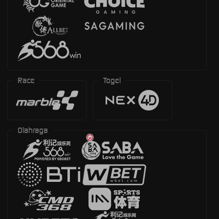
Race
Togel
Olahraga