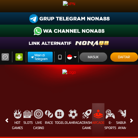
Main di
MASUK
DAFTAR
Telegram
HOT
SLOTS
LIVE
RACE
TOGEL
OLAHRAGA
CRASH
ARCADE
E-
SABUNG
PROM
GAMES
CASINO
GAME
SPORTS
AYAM