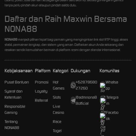
tanpa perlu pindah akun ataupun pindah saldo dulu.
Daftar dan Raih Maxwin Bersama
NONA88
NONA88
menjadi pilihan tepat bagi pemain yang menginginkan link slot RTP tinggi, akses
stabil, permainan lengkap, dan sistem yang aman. Daftarkan akun Anda sekarang dan
rasakan sendiri kemudahan bermain di platform resmi dengan standar internasional.
Kebijaksanaan
Platform
Kategori
Dukungan
Komunitas
Pusat Bantuan
Promosi
Hot
+62878680
Whatsa
Games
27260
pp
Syarat dan
Loyalty
Ketentuan
Slots
@admnona8
Telegra
Referral
8official
m
Responsible
Live
Gaming
Casino
Facebo
ok
Tentang
Race
NONA88
Togel