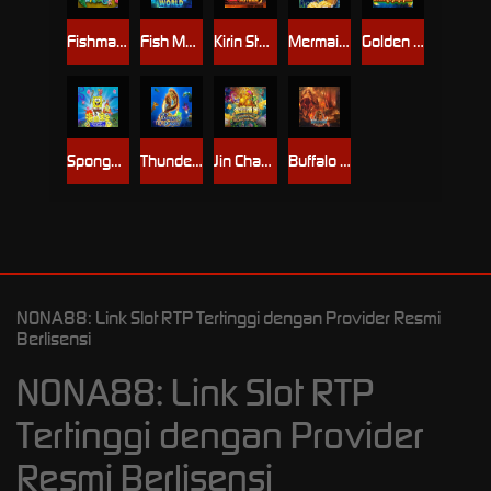
Fishman Wharf
Fish Music World
Kirin Storm
Mermaids-6s
Golden Legend Plus
Spongebob
Thunder Dragon
Jin Chan Bu Yu
Buffalo thunder
NONA88: Link Slot RTP Tertinggi dengan Provider Resmi
Berlisensi
NONA88: Link Slot RTP
Tertinggi dengan Provider
Resmi Berlisensi