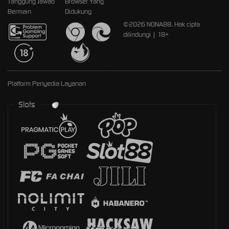
Tanggung Jawab
Browser Yang
Bermain
Didukung
©2026 NONA88. Hak cipta
dilindungi | 18+
Platform Penyedia Layanan
Slots