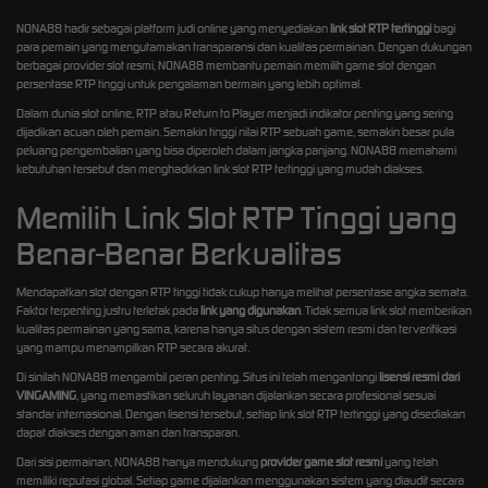
NONA88 hadir sebagai platform judi online yang menyediakan
link slot RTP tertinggi
bagi
para pemain yang mengutamakan transparansi dan kualitas permainan. Dengan dukungan
berbagai provider slot resmi, NONA88 membantu pemain memilih game slot dengan
persentase RTP tinggi untuk pengalaman bermain yang lebih optimal.
Dalam dunia slot online, RTP atau Return to Player menjadi indikator penting yang sering
dijadikan acuan oleh pemain. Semakin tinggi nilai RTP sebuah game, semakin besar pula
peluang pengembalian yang bisa diperoleh dalam jangka panjang. NONA88 memahami
kebutuhan tersebut dan menghadirkan link slot RTP tertinggi yang mudah diakses.
Memilih Link Slot RTP Tinggi yang
Benar-Benar Berkualitas
Mendapatkan slot dengan RTP tinggi tidak cukup hanya melihat persentase angka semata.
Faktor terpenting justru terletak pada
link yang digunakan
. Tidak semua link slot memberikan
kualitas permainan yang sama, karena hanya situs dengan sistem resmi dan terverifikasi
yang mampu menampilkan RTP secara akurat.
Di sinilah NONA88 mengambil peran penting. Situs ini telah mengantongi
lisensi resmi dari
VINGAMING
, yang memastikan seluruh layanan dijalankan secara profesional sesuai
standar internasional. Dengan lisensi tersebut, setiap link slot RTP tertinggi yang disediakan
dapat diakses dengan aman dan transparan.
Dari sisi permainan, NONA88 hanya mendukung
provider game slot resmi
yang telah
memiliki reputasi global. Setiap game dijalankan menggunakan sistem yang diaudit secara