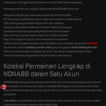
independen, sehingga hasil permainan murni dan tidak bisa dimanipulasi.
Beberapa provider slot unggulan yang tersedia di NONA88 antara lain:
Pragmatic Play dengan koleksi slot populer dan RTP kompetitif
PG Soft yang menghadirkan visual modern dan performa mobile optimal
CQ9 Gaming dengan keseimbangan RTP dan volatilitas
Habanero yang dikenal stabil dan konsisten dalam pembayaran
Spadegaming dengan gameplay dinamis dan tema beragam
Joker Gaming untuk permainan cepat dan mudah dimainkan
Play’n Go dengan inovasi fitur dan mekanisme bonus kreatif
Daftar di atas hanyalah sebagian kecil dari keseluruhan ekosistem permainan
NONA88
.
Secara total, tersedia
belasan provider resmi
yang menyajikan
ribuan koleksi game slot
.
Seluruh permainan dijamin berjalan fair, aman, dan bebas manipulasi karena telah
memenuhi standar pengawasan industri iGaming internasional.
Koleksi Permainan Lengkap di
NONA88 dalam Satu Akun
NONA88 tidak hanya fokus pada permainan slot. Situs ini dirancang sebagai pusat hiburan
online terpadu, di mana pemain dapat menjelajahi berbagai jenis permainan resmi tanpa
perlu membuat banyak akun. Cukup satu ID, seluruh permainan bisa dinikmati dengan saldo
yang sama.
Live Casino
menghadirkan permainan seperti baccarat, roulette, dan sic bo dengan dealer
profesional serta siaran real-time berkualitas tinggi.