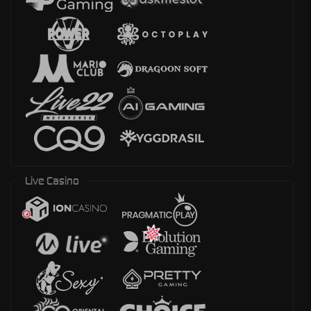
Live Casino